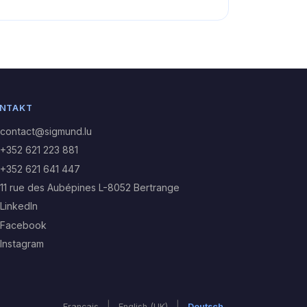
NTAKT
contact@sigmund.lu
+352 621 223 881
+352 621 641 447
11 rue des Aubépines L-8052 Bertrange
LinkedIn
Facebook
Instagram
|
|
Français
English (UK)
Deutsch