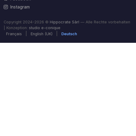
Instagram
Copyright 2024-2026 ©
Hippocrate Sàrl
— Alle Rechte vorbehalten
| Konzeption:
studio e-conique
|
|
Français
English (UK)
Deutsch